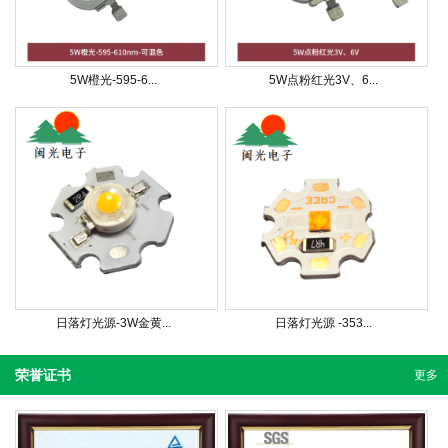
5W橙光-595-6...
5W点粉红光3V、6...
日落灯光源-3W金黄...
日落灯光源 -353...
荣誉证书
更多